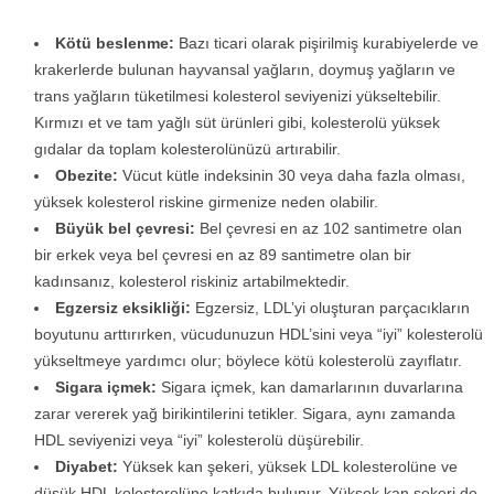
Kötü beslenme:
Bazı ticari olarak pişirilmiş kurabiyelerde ve
krakerlerde bulunan hayvansal yağların, doymuş yağların ve
trans yağların tüketilmesi kolesterol seviyenizi yükseltebilir.
Kırmızı et ve tam yağlı süt ürünleri gibi, kolesterolü yüksek
gıdalar da toplam kolesterolünüzü artırabilir.
Obezite:
Vücut kütle indeksinin 30 veya daha fazla olması,
yüksek kolesterol riskine girmenize neden olabilir.
Büyük bel çevresi:
Bel çevresi en az 102 santimetre olan
bir erkek veya bel çevresi en az 89 santimetre olan bir
kadınsanız, kolesterol riskiniz artabilmektedir.
Egzersiz eksikliği:
Egzersiz, LDL’yi oluşturan parçacıkların
boyutunu arttırırken, vücudunuzun HDL’sini veya “iyi” kolesterolü
yükseltmeye yardımcı olur; böylece kötü kolesterolü zayıflatır.
Sigara içmek:
Sigara içmek, kan damarlarının duvarlarına
zarar vererek yağ birikintilerini tetikler. Sigara, aynı zamanda
HDL seviyenizi veya “iyi” kolesterolü düşürebilir.
Diyabet:
Yüksek kan şekeri, yüksek LDL kolesterolüne ve
düşük HDL kolesterolüne katkıda bulunur. Yüksek kan şekeri de