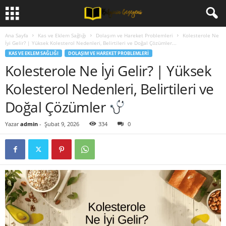
Ana Sayfa
Kas ve Eklem Sağlığı
Dolaşım ve Hareket Problemleri
Kolesterole Ne
İyi Gelir? | Yüksek Kolesterol Nedenleri, Belirtileri ve Doğal Çözümler...
KAS VE EKLEM SAĞLIĞI
DOLAŞIM VE HAREKET PROBLEMLERI
Kolesterole Ne İyi Gelir? | Yüksek
Kolesterol Nedenleri, Belirtileri ve
Doğal Çözümler
Yazar
admin
-
Şubat 9, 2026
334
0