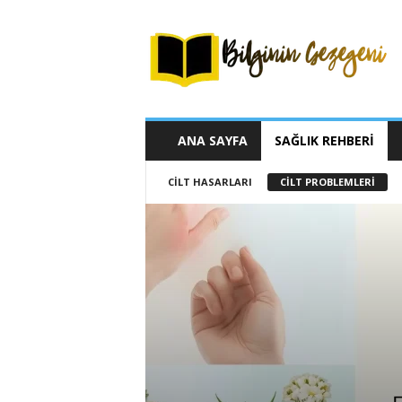
B
i
l
g
i
n
i
ANA SAYFA
SAĞLIK REHBERI
n
G
CILT HASARLARI
CILT PROBLEMLERI
e
z
e
g
e
n
i