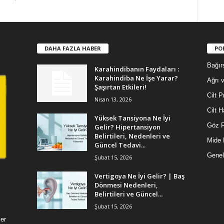
DAHA FAZLA HABER
PO
Bağır
Karahindibanın Faydaları :
Karahindiba Ne İşe Yarar?
Ağrı v
Şaşırtan Etkileri!
Cilt P
Nisan 13, 2026
Cilt H
Yüksek Tansiyona Ne İyi
Göz R
Gelir? Hipertansiyon
Belirtileri, Nedenleri ve
Mide 
Güncel Tedavi...
Genel
Şubat 15, 2026
Vertigoya Ne İyi Gelir? | Baş
Dönmesi Nedenleri,
Belirtileri ve Güncel...
Şubat 15, 2026
ler