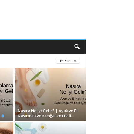
En Son
Nasıra Ne İyi Gelir? | Ayak ve El
?
Nasırına Evde Doğal ve Etkili...