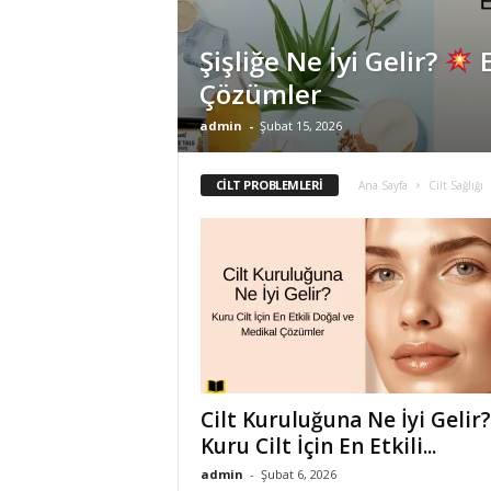
Şişliğe Ne İyi Gelir?
E
Çözümler
admin
-
Şubat 15, 2026
CILT PROBLEMLERI
Ana Sayfa
Cilt Sağlığı
Cilt Kuruluğuna Ne İyi Gelir?
Kuru Cilt İçin En Etkili...
admin
-
Şubat 6, 2026