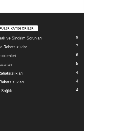
PÜLER KATEGORİLER
9
sak ve Sindirim Sorunları
7
e Rahatsızlıklar
6
roblemleri
5
asarları
4
ahatsızlıkları
4
Rahatsızlıkları
4
 Sağlık