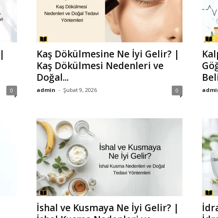
 |
Kaş Dökülmesine Ne İyi Gelir? |
Kal
Kaş Dökülmesi Nedenleri ve
Göğ
Doğal...
Beli
admin
-
Şubat 9, 2026
admi
0
0
İshal ve Kusmaya Ne İyi Gelir? |
İdr