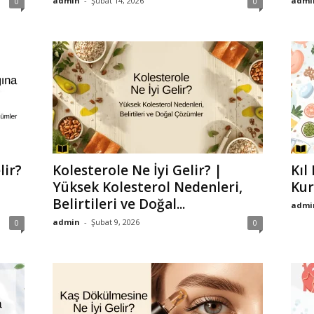
admin
-
Şubat 14, 2026
admi
0
0
lir?
Kolesterole Ne İyi Gelir? |
Kıl
Yüksek Kolesterol Nedenleri,
Kur
Belirtileri ve Doğal...
admi
admin
-
Şubat 9, 2026
0
0