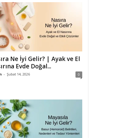
ıra Ne İyi Gelir? | Ayak ve El
ırına Evde Doğal...
n
-
Şubat 14, 2026
0