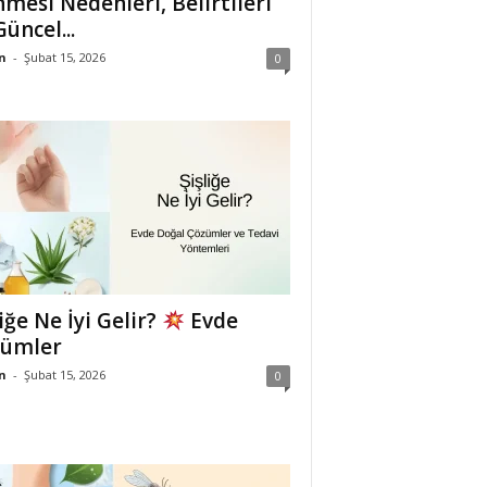
mesi Nedenleri, Belirtileri
Güncel...
n
-
Şubat 15, 2026
0
liğe Ne İyi Gelir?
Evde
zümler
n
-
Şubat 15, 2026
0