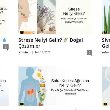
?
Strese Ne İyi Gelir?
Doğal
Siv
Çözümler
Gel
0
admin
-
Şubat 15, 2026
admi
0