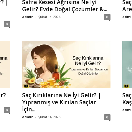
r? |
Safra Kesesi Ağrısına Ne İyi
Saç
Gelir? Evde Doğal Çözümler &...
Are
admin
-
Şubat 14, 2026
admi
0
0
ir?
Saç Kırıklarına Ne İyi Gelir? |
Saç
Yıpranmış ve Kırılan Saçlar
Kaş
İçin...
admi
0
admin
-
Şubat 14, 2026
0