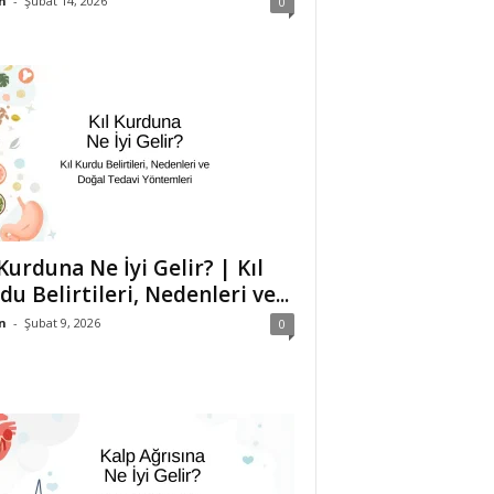
n
-
Şubat 14, 2026
0
 Kurduna Ne İyi Gelir? | Kıl
du Belirtileri, Nedenleri ve...
n
-
Şubat 9, 2026
0