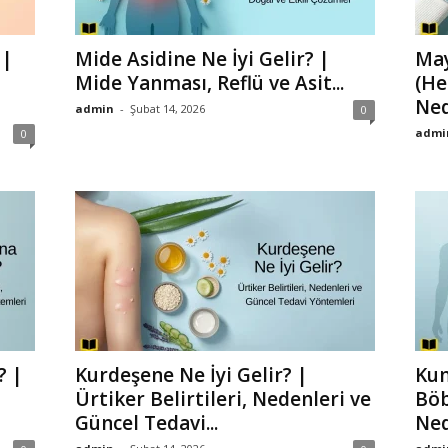
 |
Mide Asidine Ne İyi Gelir? |
May
Mide Yanması, Reflü ve Asit...
(He
Ned
admin
-
Şubat 14, 2026
0
admi
0
? |
Kurdeşene Ne İyi Gelir? |
Kum
Ürtiker Belirtileri, Nedenleri ve
Böb
Güncel Tedavi...
Ned