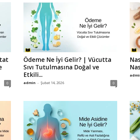
tat
Ödeme Ne İyi Gelir? | Vücutta
Nas
e
Sıvı Tutulmasına Doğal ve
Nas
Etkili...
admi
admin
-
Şubat 14, 2026
0
0