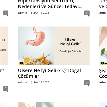
Hipertansiyon Belirtileri,
Dön
Nedenleri ve Güncel Tedavi...
ve 
admin
-
Şubat 15, 2026
admi
0
0
r?
Ülsere Ne İyi Gelir?
Doğal
Şiş
Çözümler
Çö
admin
-
Şubat 15, 2026
admi
0
0