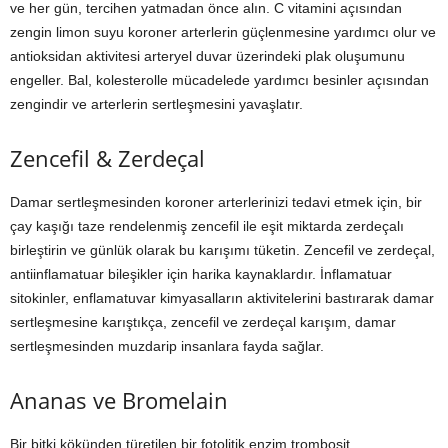
ve her gün, tercihen yatmadan önce alın. C vitamini açısından
zengin limon suyu koroner arterlerin güçlenmesine yardımcı olur ve
antioksidan aktivitesi arteryel duvar üzerindeki plak oluşumunu
engeller. Bal, kolesterolle mücadelede yardımcı besinler açısından
zengindir ve arterlerin sertleşmesini yavaşlatır.
Zencefil & Zerdeçal
Damar sertleşmesinden koroner arterlerinizi tedavi etmek için, bir
çay kaşığı taze rendelenmiş zencefil ile eşit miktarda zerdeçalı
birleştirin ve günlük olarak bu karışımı tüketin. Zencefil ve zerdeçal,
antiinflamatuar bileşikler için harika kaynaklardır. İnflamatuar
sitokinler, enflamatuvar kimyasalların aktivitelerini bastırarak damar
sertleşmesine karıştıkça, zencefil ve zerdeçal karışım, damar
sertleşmesinden muzdarip insanlara fayda sağlar.
Ananas ve Bromelain
Bir bitki kökünden türetilen bir fotolitik enzim trombosit