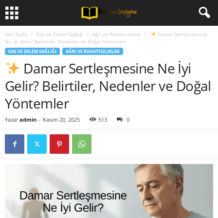
Ana Sayfa
Kas ve Eklem Sağlığı
Ağrı ve Rahatsızlıklar
Damar Sertleşmesine
Ne İyi Gelir? Belirtiler, Nedenler ve Doğal Yöntemler
KAS VE EKLEM SAĞLIĞI
AĞRI VE RAHATSIZLIKLAR
Damar Sertleşmesine Ne İyi
Gelir? Belirtiler, Nedenler ve Doğal
Yöntemler
Yazar
admin
-
Kasım 20, 2025
513
0